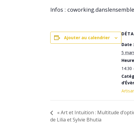
Infos : coworking.danslensembl
DÉTA
Ajouter au calendrier
Date 
5 mar
Heure
14:30 
Catég
d’Évè
Artisa
« Art et Intuition : Multitude d’op
de Lilia et Sylvie Bhutia