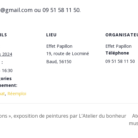
e@gmail.com ou 09 51 58 11 50.
ILS
LIEU
ORGANISATE
:
Effet Papillon
Effet Papillon
Téléphone
19, route de Locminé
s 2024
09 51 58 11 50
Baud
,
56150
 :
- 16:30
ories
nement:
nat
,
Réemploi
tions », exposition de peintures par L’Atelier du bonheur
At
mus