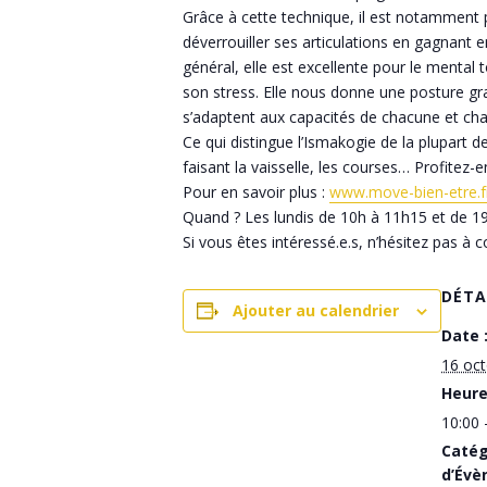
Grâce à cette technique, il est notamment p
déverrouiller ses articulations en gagnant en
général, elle est excellente pour le mental
son stress. Elle nous donne une posture gra
s’adaptent aux capacités de chacune et cha
Ce qui distingue l’Ismakogie de la plupart 
faisant la vaisselle, les courses… Profitez
Pour en savoir plus :
www.move-bien-etre.f
Quand ? Les lundis de 10h à 11h15 et de 1
Si vous êtes intéressé.e.s, n’hésitez pas 
DÉTA
Ajouter au calendrier
Date 
16 oc
Heure
10:00 
Catég
d’Évè