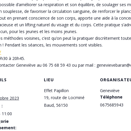
ossible d’améliorer sa respiration et son équilibre, de soulager ses 
 souplesse, de favoriser la circulation sanguine, de renforcer le planch
 tout en prenant conscience de son corps, apporte une aide à la conce
cieuse et un lifting naturel du visage et du corps. Cette pratique s’
cun, pour les jeunes et les moins jeunes.
des méthodes voisines, c’est qu’on peut la pratiquer discrètement tout
-en ! Pendant les séances, les mouvements sont visibles.
r
9h30 à 20h45.
à contacter Geneviève au 06 75 68 59 43 ou par mail : genevievebaran@
ILS
LIEU
ORGANISATE
:
Effet Papillon
Geneviève
Téléphone
19, route de Locminé
tobre 2023
0675685943
Baud
,
56150
 :
- 11:00
orie
nement: