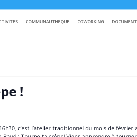
CTIVITES
COMMUNAUTHEQUE
COWORKING
DOCUMENT
pe !
16h30, c’est l’atelier traditionnel du mois de février
e Baud : Tourne ta crêpe! Viens apprendre à tourner l