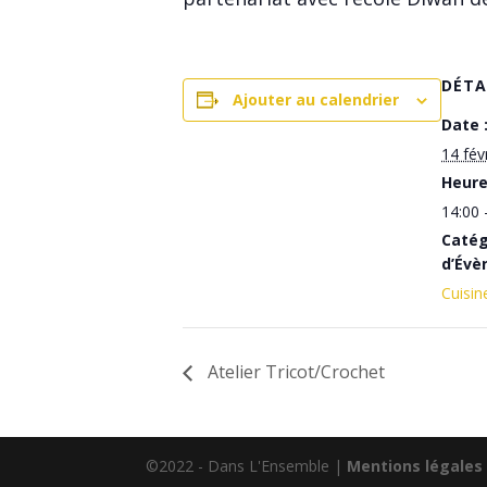
DÉTA
Ajouter au calendrier
Date 
14 fév
Heure
14:00 
Catég
d’Évè
Cuisin
Atelier Tricot/Crochet
©2022 - Dans L'Ensemble |
Mentions légales