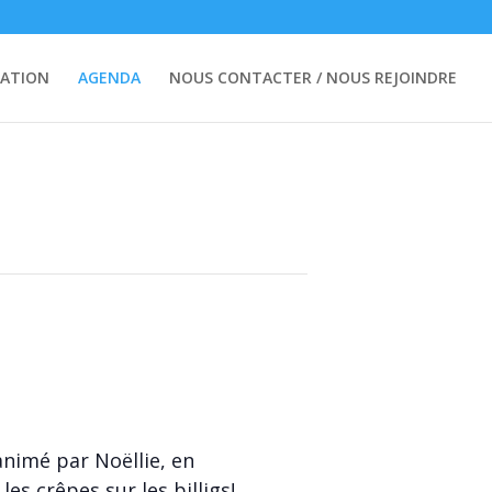
ATION
AGENDA
NOUS CONTACTER / NOUS REJOINDRE
 animé par Noëllie, en
es crêpes sur les billigs!