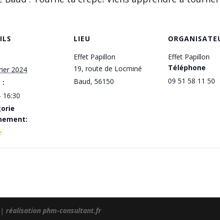
ILS
LIEU
ORGANISATE
:
Effet Papillon
Effet Papillon
Téléphone
19, route de Locminé
rier 2024
09 51 58 11 50
Baud
,
56150
 :
- 16:30
orie
nement:
e
|
réalisation phm-consultant.fr