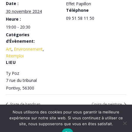
Date :
Effet Papillon
Téléphone
30 novembre 2024
09 51 58 11 50
Heure :
19:00 - 20:30
Catégories
d’Évènement:
Art
,
Environnement
,
Réemploi
LIEU
Ty Poz
7 rue du tribunal
Pontivy
,
56300
Stage de handpan
Cours de peinture
Nous utilisons des cookies pour vous garantir la meilleure
expérience sur notre site web. Si vous continuez à utiliser ce
site, nous supposerons que vous en êtes satisfait.
©2022 - Dans L'Ensemble |
Mentions légales
|