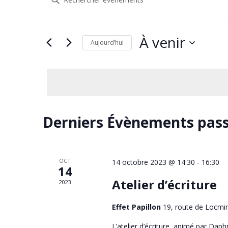
et
mot-
navigation
clé.
de
Rechercher
À venir
vues
Aujourd’hui
Évènements
Évènements
Sélectionnez
par
une
mot-
date.
clé.
Derniers Évènements pas
OCT
14 octobre 2023 @ 14:30
-
16:30
14
Atelier d’écriture
2023
Effet Papillon
19, route de Locmi
L’atelier d’écriture, animé par Dap