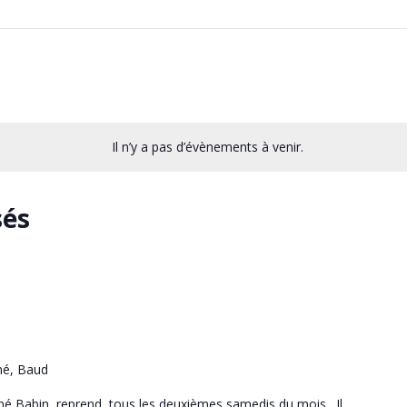
Il n’y a pas d’évènements à venir.
sés
né, Baud
hné Babin, reprend, tous les deuxièmes samedis du mois . Il