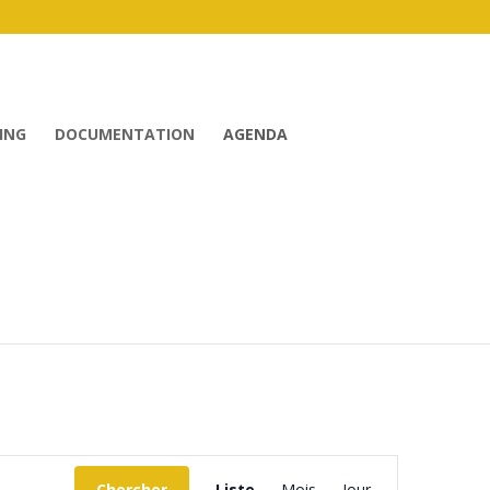
ING
DOCUMENTATION
AGENDA
Navigation
Chercher
Liste
Mois
Jour