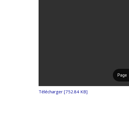
Télécharger [752.84 KB]