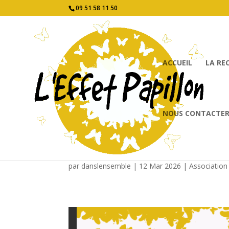
09 51 58 11 50
ACCUEIL
LA RE
NOUS CONTACTER 
La frise de Dans l’En
par
danslensemble
|
12 Mar 2026
|
Association