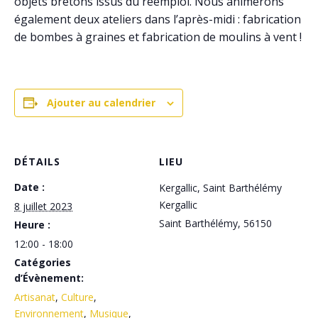
objets bretons issus du réemploi. Nous animerons
également deux ateliers dans l’après-midi : fabrication
de bombes à graines et fabrication de moulins à vent !
Ajouter au calendrier
DÉTAILS
LIEU
Date :
Kergallic, Saint Barthélémy
Kergallic
8 juillet 2023
Saint Barthélémy
,
56150
Heure :
12:00 - 18:00
Catégories
d’Évènement:
Artisanat
,
Culture
,
Environnement
,
Musique
,