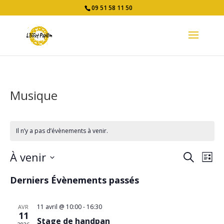
09 51 58 11 50
Musique
Il n’y a pas d’évènements à venir.
Recher
Nav
À venir
Recherche
Liste
de
et
Sélectionnez
vue
navigat
Derniers Évènements passés
une
Év
de
date.
vues
11 avril @ 10:00
-
16:30
AVR
Évènem
11
Stage de handpan