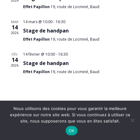
2026
Effet Papillon
19, route de Locminé, Baud
14 mars @ 10:00
-
16:30
MAR
14
Stage de handpan
2026
Effet Papillon
19, route de Locminé, Baud
14 février @ 10:00
-
16:30
FÉV
14
Stage de handpan
2026
Effet Papillon
19, route de Locminé, Baud
Nous utilisons des cookies pour vous garantir la meilleure
expérience sur notre site web. Si vous continuez à utiliser ce
©2022 - Dans L'Ensemble |
Mentions légales
|
site, nous supposerons que vous en êtes satisfait.
réalisation phm-consultant.fr
OK