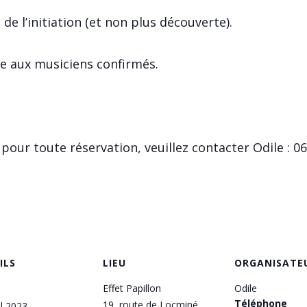
e l’initiation (et non plus découverte).
e aux musiciens confirmés.
our toute réservation, veuillez contacter Odile : 06
ILS
LIEU
ORGANISATE
:
Effet Papillon
Odile
Téléphone
19, route de Locminé
il 2023