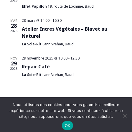
2026
Effet Papillon
19, route de Locminé, Baud
28 mars @ 14:00
-
16:30
MAR
28
Atelier Encres Végétales – Blavet au
2026
Naturel
La Scie-Rit
Lann Vréhan, Baud
29 novembre 2025 @ 10:00
-
12:30
NOV
29
Repair Café
2025
La Scie-Rit
Lann Vréhan, Baud
Nous utilisons des cookies pour vous garantir la meilleure
expérience sur notre site web. Si vous continuez à utiliser ce
site, nous supposerons que vous en êtes satisfait.
©2022 - Dans L'Ensemble |
Mentions légales
|
OK
réalisation phm-consultant.fr