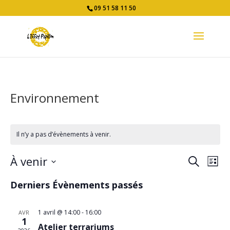
09 51 58 11 50
Environnement
Il n’y a pas d’évènements à venir.
Recher
Nav
À venir
Recherche
Liste
de
et
Sélectionnez
vue
navigat
Derniers Évènements passés
une
Év
de
date.
vues
1 avril @ 14:00
-
16:00
AVR
Évènem
1
Atelier terrariums