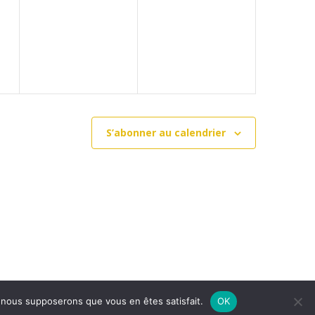
t,
évènement,
évènement,
S’abonner au calendrier
e, nous supposerons que vous en êtes satisfait.
OK