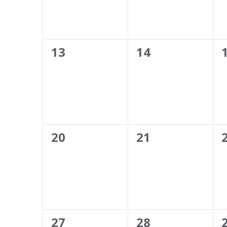
0
0
13
14
évènement,
évènement,
0
0
20
21
évènement,
évènement,
0
0
27
28