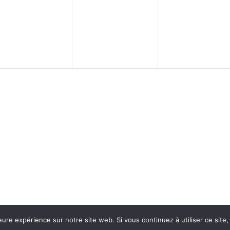
évènement,
évènement,
évènemen
eure expérience sur notre site web. Si vous continuez à utiliser ce sit
es
|
réalisation phm-consultant.fr